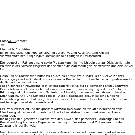
Home
contact
about
Über mich Eric Müller
Ich bin Eric Müller und lebe seit 2024 in der Schweiz, in Küssnacht am Rigi am
Vierwaldstättersee. Ursprünglich komme ich aus Stuttgart in Deutschland.
Den deutschen Fahrzeugmarkt sowie Preisstrukturen kenne ich sehr genau. Gleichzeitig habe
ich mich in der Schweiz eingelebt und verstehe die Anforderungen, Vorschriften und Abläufe vor
Ort.
Genau diese Kombination nutze ich heute: Ich unterstütze Kunden in der Schweiz dabei,
Fahrzeuge gezielt im Ausland, insbesondere in Deutschland, zu beschaffen und professionell in
die Schweiz zu importieren.
Neben der reinen Abwicklung liegt ein besonderer Fokus auf der richtigen Fahrzeugauswahl.
Beruflich komme ich aus der Industriemechanik und Präzisionsfertigung, mit über 19 Jahren
Erfahrung in der Beurteilung von Technik und Material, dazu kommt langjährige praktische
Erfahrung im Auto- und Motorradbereich. Diese Kombination erlaubt mir eine fundierte
Einschätzung, welche Fahrzeuge technisch sinnvoll sind, worauf beim Kauf zu achten ist und
welche Angebote wirklich attraktiv sind.
Der Preisunterschied und die grössere Auswahl im Ausland bieten oft erhebliche Vorteile.
Gleichzeitig ist der Import für viele mit Unsicherheit, Aufwand und bürokratischen Hürden
verbunden.
Ich begleite den gesamten Prozess: von der Auswahl des passenden Fahrzeugs über die
Kaufabwicklung bis hin zur Organisation von Import, Verzollung und Vorbereitung für die