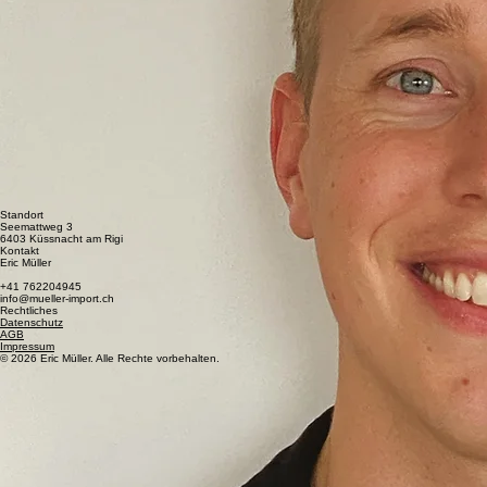
Standort
Seemattweg 3
6403 Küssnacht am Rigi
Kontakt
Eric Müller
+41 762204945
info@mueller-import.ch
Rechtliches
Datenschutz
AGB
Impressum
© 2026 Eric Müller. Alle Rechte vorbehalten.